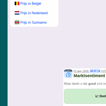
Prijs in België
Prijs in Nederland
Prijs in Suriname
07 aug. 2026,
05:07:14
(UT
Marktsentiment
Waar denkt u dat
goud
zich i
📈 Om