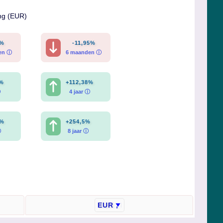
ng (EUR)
9%
-11,95%
en ⓘ
6 maanden ⓘ
6%
+112,38%
ⓘ
4 jaar ⓘ
2%
+254,5%
ⓘ
8 jaar ⓘ