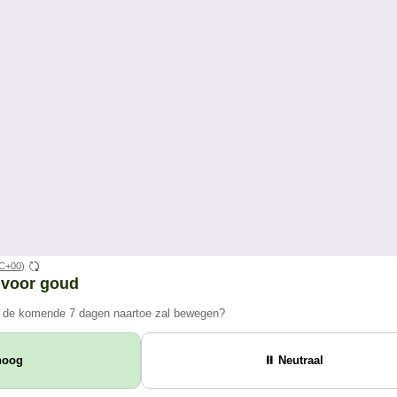
C+00)
 voor goud
n de komende 7 dagen naartoe zal bewegen?
hoog
⏸ Neutraal