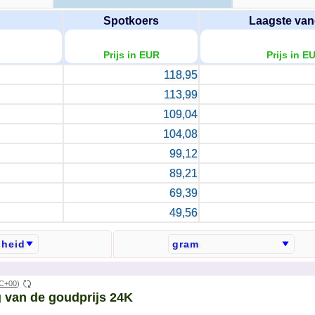
Spotkoers
Laagste va
Prijs in EUR
Prijs in E
118,95
113,99
109,04
104,08
99,12
89,21
69,39
49,56
C+00)
ng van de goudprijs 24K