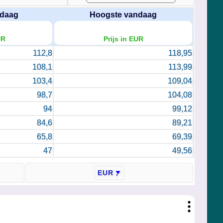
ndaag
Hoogste vandaag
UR
Prijs in EUR
112,8
118,95
108,1
113,99
103,4
109,04
98,7
104,08
94
99,12
84,6
89,21
65,8
69,39
47
49,56