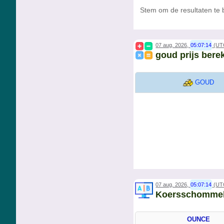
Stem om de resultaten te b
07 aug. 2026,
05:07:14
(UT
goud prijs bere
GOUD
07 aug. 2026,
05:07:14
(UT
Koersschommeli
OUNCE