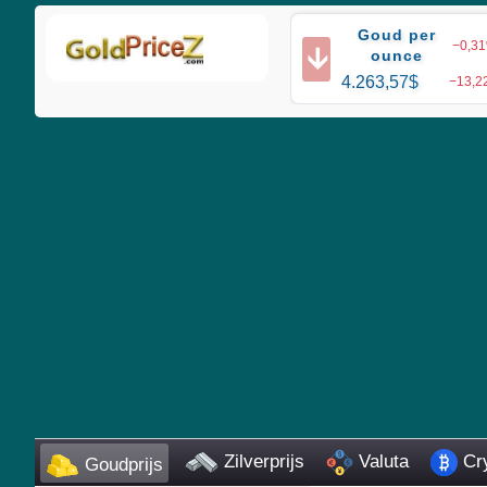
Goud per
−0,3
🡫
ounce
4.263,57$
−13,2
Zilverprijs
Valuta
Cry
Goudprijs