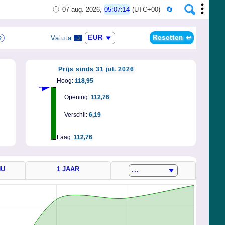
ⓘ
07 aug. 2026,
05:07:14
(UTC+00)
Resetten ↩️
Valuta
?
Prijs sinds 31 jul. 2026
Hoog:
118,95
Opening:
112,76
Verschil:
6,19
Laag:
112,76
NU
1 JAAR