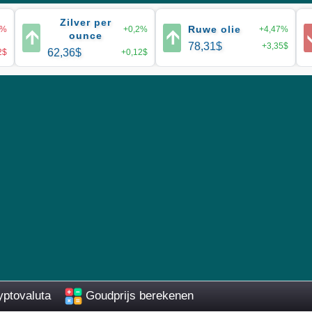
Zilver per
Ruwe olie
1%
+0,2%
+4,47%
🡩
🡩
ounce
78,31$
+3,35$
62,36$
2$
+0,12$
ptovaluta
Goudprijs berekenen