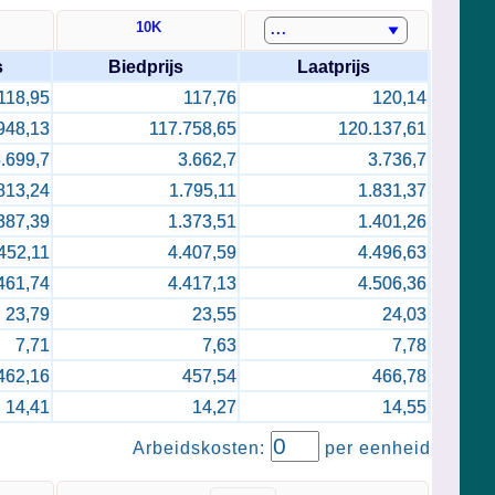
10K
s
Biedprijs
Laatprijs
118,95
117,76
120,14
948,13
117.758,65
120.137,61
.699,7
3.662,7
3.736,7
813,24
1.795,11
1.831,37
387,39
1.373,51
1.401,26
452,11
4.407,59
4.496,63
461,74
4.417,13
4.506,36
23,79
23,55
24,03
7,71
7,63
7,78
462,16
457,54
466,78
14,41
14,27
14,55
Arbeidskosten:
per eenheid