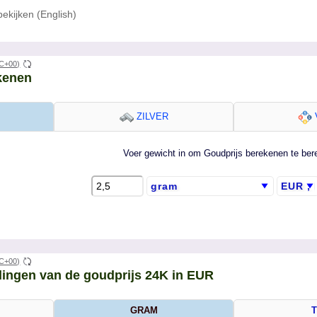
ekijken (English)
C+00)
kenen
ZILVER
Voer gewicht in om Goudprijs berekenen te be
C+00)
ngen van de goudprijs 24K in EUR
GRAM