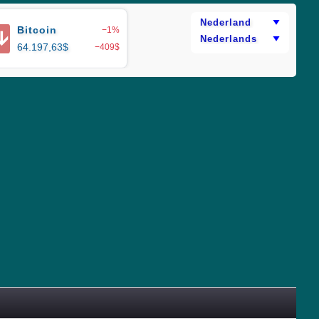
Bitcoin
−1%
🡫
64.197,63$
−409$