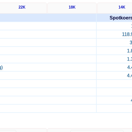
22K
18K
14K
Spotkoer
118.
3
1.
1.
g)
4.
4.