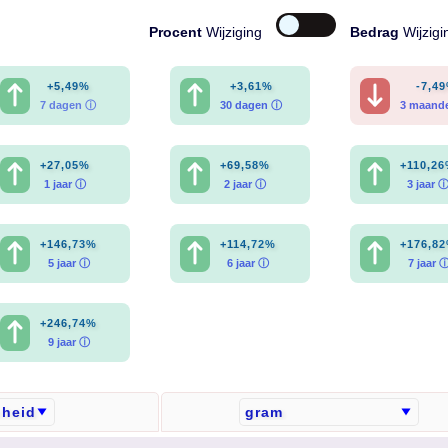
Procent
Wijziging
Bedrag
Wijzigi
+5,49%
+3,61%
-7,4
7 dagen ⓘ
30 dagen ⓘ
3 maand
+27,05%
+69,58%
+110,2
1 jaar ⓘ
2 jaar ⓘ
3 jaar 
+146,73%
+114,72%
+176,8
5 jaar ⓘ
6 jaar ⓘ
7 jaar 
+246,74%
9 jaar ⓘ