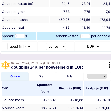
Goud per karaat (ct)
24,15
23,91
24,4
Goud per grain
7,83
7,75
7,9
Goud per masha
469,25
464,56
473,94
Goud per ratti
14,63
14,49
14,78
Spread:
%
Arbeidskosten:
per eenheid
09 aug. 2026,
12:33:57
(UTC+00)
goudprijs 24K per hoeveelheid in EUR
Ounce
Gram
Tola
Spotkoers
24K
Biedprijs (
EUR
)
Laatprijs (
EUR
)
(
EUR
)
1
ounce
koers
3.756,45
3.718,88
3.794,01
5
ounce
koers
18.782,24
18.594,41
18.970,06