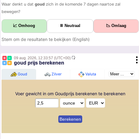
Waar denkt u dat
goud
zich in de komende 7 dagen naartoe zal
bewegen?
📈 Omhoog
⏸ Neutraal
📉 Omlaag
Stem om de resultaten te bekijken (English)
09 aug. 2026,
12:33:57
(UTC+00)
goud prijs berekenen
Goud
Zilver
Valuta
Voer gewicht in om Goudprijs berekenen te berekenen