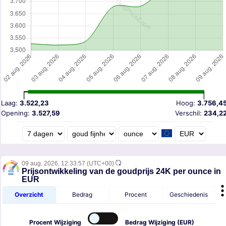
Laag:
3.522,23
Hoog:
3.756,4
Opening:
3.527,59
Verschil:
234,2
09 aug. 2026,
12:33:57
(UTC+00)
Prijsontwikkeling van de goudprijs 24K per ounce in
EUR
Overzicht
Bedrag
Procent
Geschiedenis
Procent
Wijziging
Bedrag
Wijziging (EUR)