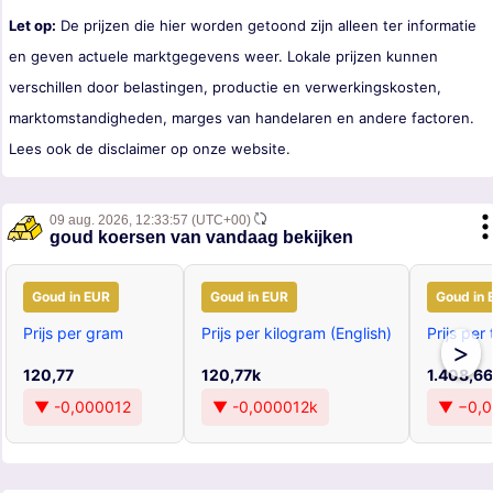
Let op:
De prijzen die hier worden getoond zijn alleen ter informatie
en geven actuele marktgegevens weer. Lokale prijzen kunnen
verschillen door belastingen, productie en verwerkingskosten,
marktomstandigheden, marges van handelaren en andere factoren.
Lees ook de disclaimer op onze website.
09 aug. 2026,
12:33:57
(UTC+00)
goud koersen van vandaag bekijken
Goud in EUR
Goud in EUR
Goud in 
Prijs per gram
Prijs per kilogram (English)
Prijs per 
>
120,77
120,77k
1.408,66
▼ -0,000012
▼ -0,000012k
▼ −0,0