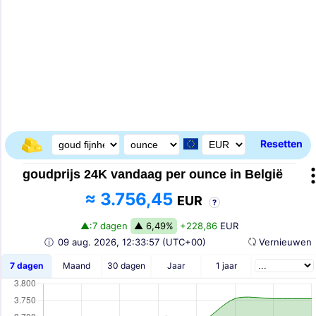
Resetten
goudprijs 24K vandaag per ounce in België
≈ 3.756,45
EUR
?
▲:7 dagen
▲ 6,49%
+228,86
EUR
ⓘ
09 aug. 2026,
12:33:57
(UTC+00)
Vernieuwe
7 dagen
Maand
30 dagen
Jaar
1 jaar