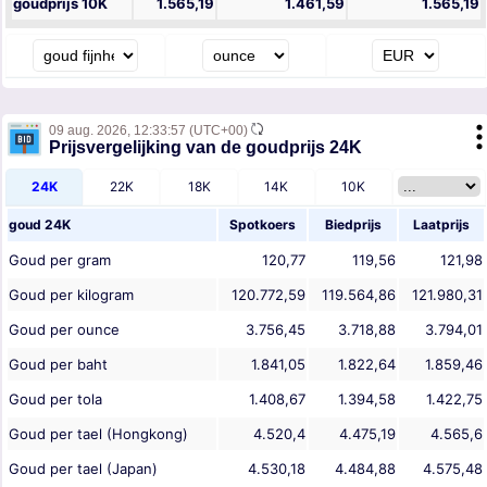
goudprijs 10K
1.565,19
1.461,59
1.565,19
09 aug. 2026,
12:33:57
(UTC+00)
Prijsvergelijking van de goudprijs 24K
24K
22K
18K
14K
10K
goud 24K
Spotkoers
Biedprijs
Laatprijs
Goud per gram
120,77
119,56
121,98
Goud per kilogram
120.772,59
119.564,86
121.980,31
Goud per ounce
3.756,45
3.718,88
3.794,01
Goud per baht
1.841,05
1.822,64
1.859,46
Goud per tola
1.408,67
1.394,58
1.422,75
Goud per tael (Hongkong)
4.520,4
4.475,19
4.565,6
Goud per tael (Japan)
4.530,18
4.484,88
4.575,48