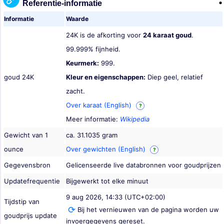
Referentie-informatie
Informatie
Waarde
24K is de afkorting voor
24 karaat goud
.
99.999% fijnheid.
Keurmerk:
999.
goud 24K
Kleur en eigenschappen:
Diep geel, relatief
zacht.
Over karaat (English)
?
Meer informatie:
Wikipedia
Gewicht van 1
ca. 31.1035 gram
ounce
Over gewichten (English)
?
Gegevensbron
Gelicenseerde live databronnen voor goudprijzen
Updatefrequentie
Bijgewerkt tot elke minuut
9 aug 2026, 14:33 (UTC+02:00)
Tijdstip van
Bij het vernieuwen van de pagina worden uw
goudprijs update
invoergegevens gereset.