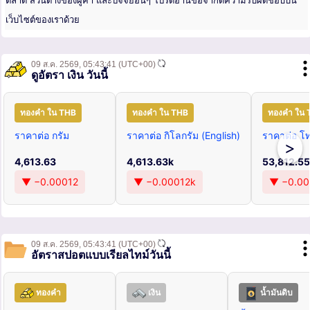
ตลาด ส่วนต่างของผู้ค้า และปัจจัยอื่นๆ โปรดอ่านข้อจำกัดความรับผิดชอบบน
เว็บไซต์ของเราด้วย
09 ส.ค. 2569,
05:43:41
(UTC+00)
ดูอัตรา เงิน วันนี้
ทองคำ ใน THB
ทองคำ ใน THB
ทองคำ ใน 
ราคาต่อ กรัม
ราคาต่อ กิโลกรัม (English)
ราคาต่อ โท
>
4,613.63
4,613.63k
53,812.55
▼ −0.00012
▼ −0.00012k
▼ −0.00
09 ส.ค. 2569,
05:43:41
(UTC+00)
อัตราสปอตแบบเรียลไทม์วันนี้
ทองคำ
เงิน
น้ำมันดิบ