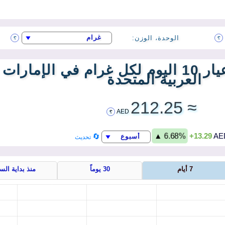
الوحدة، الوزن:
?
?
سعر الذهب عيار 10 اليوم لكل غرام في الإمارات
العربية المتحدة
≈ 212.25
AED
?
▲ 6.68%
+13.29
AE
تحديث
7 أيام
30 يوماً
منذ بداية الس