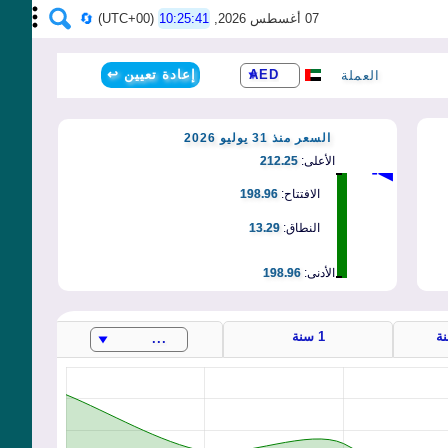
07 أغسطس 2026,
10:25:41
(UTC+00)
إعادة تعيين ↩️
العملة
السعر منذ 31 يوليو 2026
الأعلى:
212.25
الافتتاح:
198.96
النطاق:
13.29
الأدنى:
198.96
نة
1 سنة