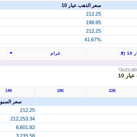
سعر الذهب عيار 10
212.25
198.95
212.25
41.67%
(UTC+
ار 10
14K
18K
22K
سعر السبو
212.25
212,253.34
6,601.82
3,235.58