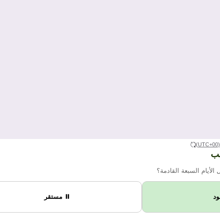
(UTC+
هب
 الأيام السبعة القادمة؟
ود
⏸ مستقر