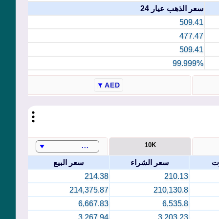
سعر الذهب عيار 24
509.41
477.47
509.41
99.999%
10K
ت
سعر الشراء
سعر البيع
214.38
210.13
214,375.87
210,130.8
6,667.83
6,535.8
3,267.94
3,203.23