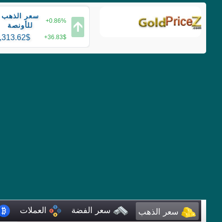
سعر الذهب
+0.86%
🡩
للأونصة
,313.62$
+36.83$
سعر الفضة
العملات
سعر الذهب