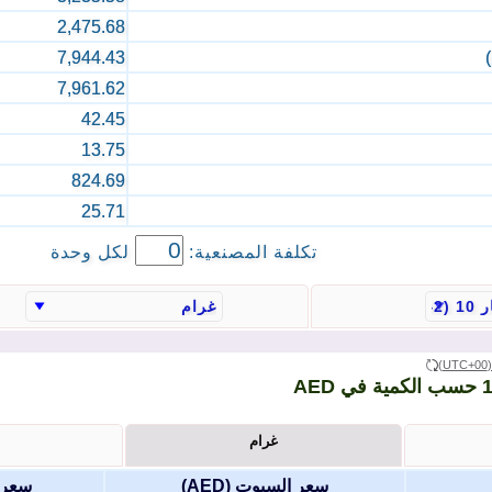
2,475.68
7,944.43
7,961.62
42.45
13.75
824.69
25.71
تكلفة المصنعية:
لكل وحدة
(UTC+
غرام
سعر السبوت (
AED
)
سعر 