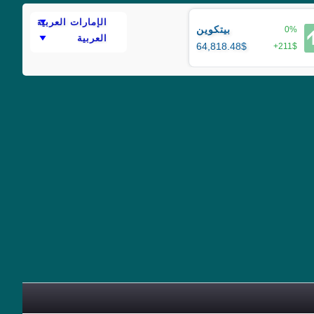
بيتكوين
0%

64,818.48$
+211$