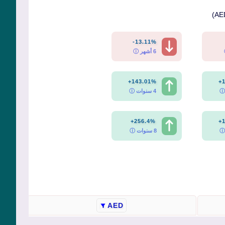
-13.11%
6 أشهر ⓘ
+143.01%
+
4 سنوات ⓘ
+256.4%
+
8 سنوات ⓘ