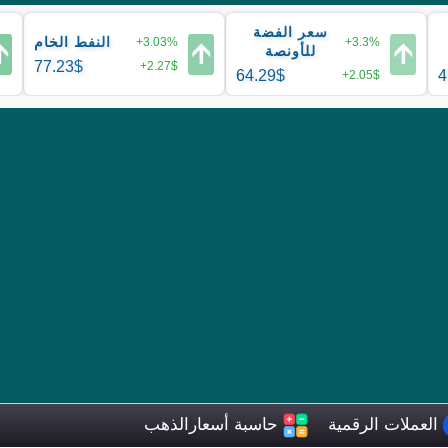
سعر الفضة
النفط الخام
+3.03%
+3.3%

🡩
🡩
للأونصة
77.23$
+2.27$
64.29$
4
+2.05$
حاسبة أسعارالذهب
العملات الرقمية