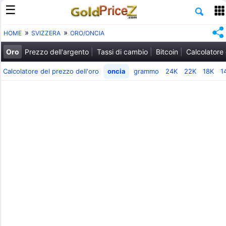
HOME
SVIZZERA
ORO/ONCIA
Oro
Prezzo dell'argento
Tassi di cambio
Bitcoin
Calcolatore 
Calcolatore del prezzo dell'oro
oncia
grammo
24K
22K
18K
1