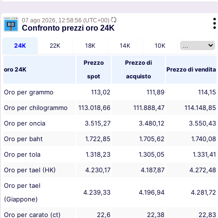
07 ago 2026,
12:58:56
(UTC+00)
Confronto prezzi oro 24K
24K
22K
18K
14K
10K
Prezzo
Prezzo di
oro 24K
Prezzo di vendita
spot
acquisto
Oro per grammo
113,02
111,89
114,15
Oro per chilogrammo
113.018,66
111.888,47
114.148,85
Oro per oncia
3.515,27
3.480,12
3.550,43
Oro per baht
1.722,85
1.705,62
1.740,08
Oro per tola
1.318,23
1.305,05
1.331,41
Oro per tael (HK)
4.230,17
4.187,87
4.272,48
Oro per tael
4.239,33
4.196,94
4.281,72
(Giappone)
Oro per carato (ct)
22,6
22,38
22,83