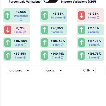
Percentuale
Variazione
Importo
Variazione (CHF)
+7,66%
+6,65%
-3,98%
Settimanale
30 giorni ⓘ
3 mesi ⓘ
ⓘ
-8,71%
+28,35%
+71,19%
6 mesi ⓘ
1 anno ⓘ
2 anni ⓘ
+107,96%
+105,43%
+117,95%
3 anni ⓘ
4 anni ⓘ
5 anni ⓘ
+89,55%
+140,74%
+191,75%
6 anni ⓘ
7 anni ⓘ
8 anni ⓘ