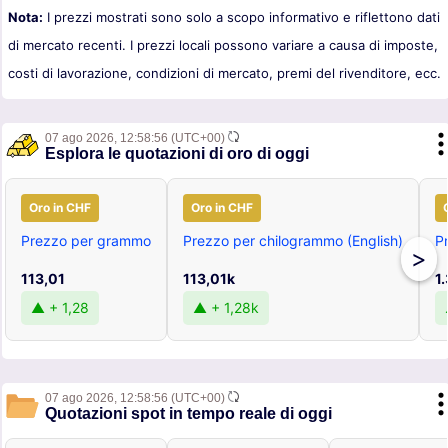
Nota:
I prezzi mostrati sono solo a scopo informativo e riflettono dati
di mercato recenti. I prezzi locali possono variare a causa di imposte,
costi di lavorazione, condizioni di mercato, premi del rivenditore, ecc.
07 ago 2026,
12:58:56
(UTC+00)
Esplora le quotazioni di oro di oggi
Oro in CHF
Oro in CHF
Prezzo per grammo
Prezzo per chilogrammo (English)
Pr
>
113,01
113,01k
1
▲ + 1,28
▲ + 1,28k
07 ago 2026,
12:58:56
(UTC+00)
Quotazioni spot in tempo reale di oggi