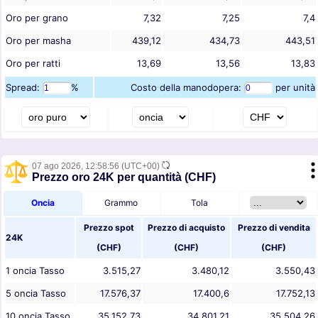
Oro per grano
7,32
7,25
7,4
Oro per masha
439,12
434,73
443,51
Oro per ratti
13,69
13,56
13,83
Spread:
%
Costo della manodopera:
per unità
07 ago 2026,
12:58:56
(UTC+00)
Prezzo oro 24K per quantità (CHF)
Oncia
Grammo
Tola
Prezzo spot
Prezzo di acquisto
Prezzo di vendita
24K
(
CHF
)
(
CHF
)
(
CHF
)
1
oncia
Tasso
3.515,27
3.480,12
3.550,43
5
oncia
Tasso
17.576,37
17.400,6
17.752,13
10
oncia
Tasso
35.152,73
34.801,21
35.504,26