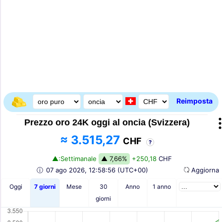
Reimposta
Prezzo oro 24K oggi al oncia (Svizzera)
≈ 3.515,27
CHF
?
▲:Settimanale
▲ 7,66%
+250,18
CHF
ⓘ
07 ago 2026,
12:58:56
(UTC+00)
Aggiorn
Oggi
7 giorni
Mese
30
Anno
1 anno
giorni